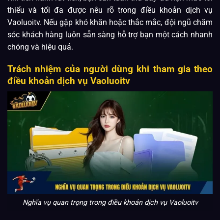
thiểu và tối đa được nêu rõ trong điều khoản dịch vụ
Vaoluoitv. Nếu gặp khó khăn hoặc thắc mắc, đội ngũ chăm
sóc khách hàng luôn sẵn sàng hỗ trợ bạn một cách nhanh
chóng và hiệu quả.
Trách nhiệm của người dùng khi tham gia theo
điều khoản dịch vụ Vaoluoitv
Nghĩa vụ quan trọng trong điều khoản dịch vụ Vaoluoitv