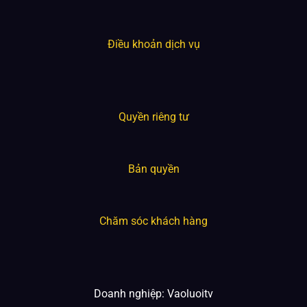
Điều khoản dịch vụ
Quyền riêng tư
Bản quyền
Chăm sóc khách hàng
Doanh nghiệp: Vaoluoitv