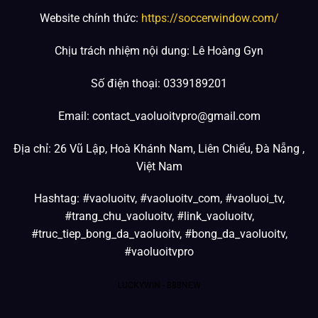
Website chính thức:
https://soccerwindow.com/
Chịu trách nhiệm nội dung: Lê Hoàng Gyn
Số điện thoại: 0339189201
Email:
contact_vaoluoitvpro@gmail.com
Địa chỉ: 26 Vũ Lập, Hoà Khánh Nam, Liên Chiểu, Đà Nẵng ,
Việt Nam
Hashtag: #vaoluoitv, #vaoluoitv_com, #vaoluoi_tv,
#trang_chu_vaoluoitv, #link_vaoluoitv,
#truc_tiep_bong_da_vaoluoitv, #bong_da_vaoluoitv,
#vaoluoitvpro
LUCKYWIN
-
888NEW