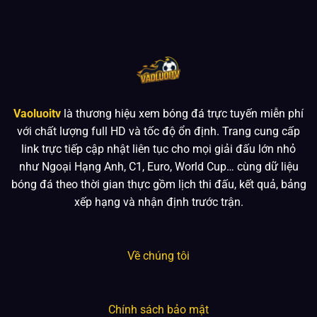
Vaoluoitv
là thương hiệu xem bóng đá trực tuyến miễn phí
với chất lượng full HD và tốc độ ổn định. Trang cung cấp
link trực tiếp cập nhật liên tục cho mọi giải đấu lớn nhỏ
như Ngoại Hạng Anh, C1, Euro, World Cup… cùng dữ liệu
bóng đá theo thời gian thực gồm lịch thi đấu, kết quả, bảng
xếp hạng và nhận định trước trận.
Về chúng tôi
Chính sách bảo mật