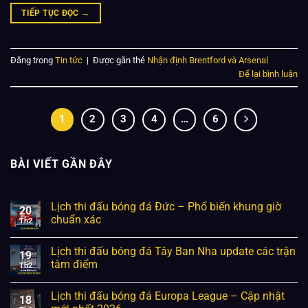
TIẾP TỤC ĐỌC
→
Đăng trong
Tin tức
|
Được gắn thẻ
Nhận định Brentford và Arsenal
Để lại bình luận
1
2
3
4
…
6
BÀI VIẾT GẦN ĐÂY
Lịch thi đấu bóng đá Đức – Phổ biến khung giờ
20
chuẩn xác
Th2
Lịch thi đấu bóng đá Tây Ban Nha update các trận
19
tâm điểm
Th2
Lịch thi đấu bóng đá Europa League – Cập nhật
18