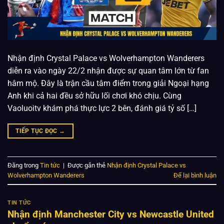
Nhận định Crystal Palace vs Wolverhampton Wanderers
diễn ra vào ngày 22/2 nhận được sự quan tâm lớn từ fan
hâm mộ. Đây là trận cầu tâm điểm trong giải Ngoại hạng
Anh khi cả hai đều sở hữu lối chơi khó chịu. Cùng
Vaoluoitv khám phá thực lực 2 bên, đánh giá tỷ số […]
TIẾP TỤC ĐỌC
→
Đăng trong
Tin tức
|
Được gắn thẻ
Nhận định Crystal Palace vs
Wolverhampton Wanderers
Để lại bình luận
TIN TỨC
Nhận định Manchester City vs Newcastle United