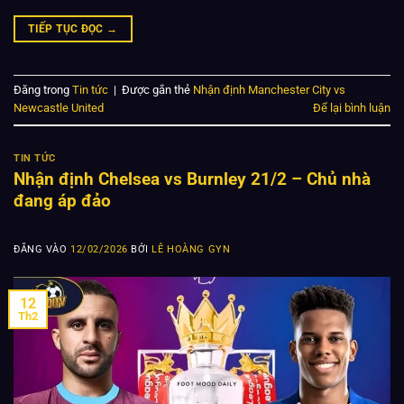
TIẾP TỤC ĐỌC
→
Đăng trong
Tin tức
|
Được gắn thẻ
Nhận định Manchester City vs
Newcastle United
Để lại bình luận
TIN TỨC
Nhận định Chelsea vs Burnley 21/2 – Chủ nhà
đang áp đảo
ĐĂNG VÀO
12/02/2026
BỞI
LÊ HOÀNG GYN
12
Th2