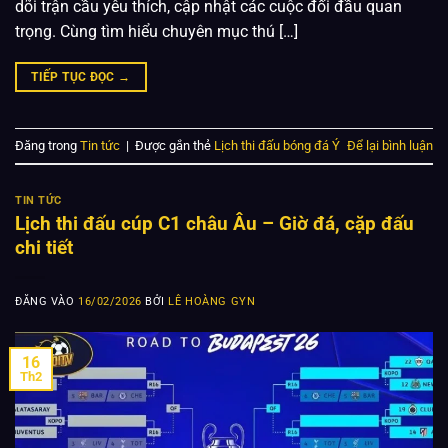
dõi trận cầu yêu thích, cập nhật các cuộc đối đầu quan
trọng. Cùng tìm hiểu chuyên mục thú […]
TIẾP TỤC ĐỌC
→
Đăng trong
Tin tức
|
Được gắn thẻ
Lịch thi đấu bóng đá Ý
Để lại bình luận
TIN TỨC
Lịch thi đấu cúp C1 châu Âu – Giờ đá, cặp đấu
chi tiết
ĐĂNG VÀO
16/02/2026
BỞI
LÊ HOÀNG GYN
16
Th2