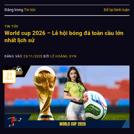
Đăng trong
Tin tức
Để lại bình luận
TIN TỨC
World cup 2026 – Lễ hội bóng đá toàn cầu lớn
nhất lịch sử
ĐĂNG VÀO
23/11/2025
BỞI
LÊ HOÀNG GYN
23
Th11