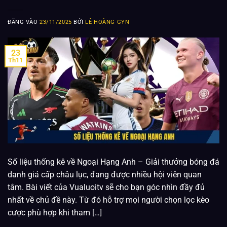
ĐĂNG VÀO
23/11/2025
BỞI
LÊ HOÀNG GYN
23
Th11
Số liệu thống kê về Ngoại Hạng Anh – Giải thưởng bóng đá
danh giá cấp châu lục, đang được nhiều hội viên quan
tâm. Bài viết của Vualuoitv sẽ cho bạn góc nhìn đầy đủ
nhất về chủ đề này. Từ đó hỗ trợ mọi người chọn lọc kèo
cược phù hợp khi tham […]