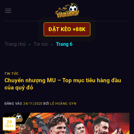
Bỏ
qua
nội
dung
ĐẶT KÈO +88K
Trang chủ
»
Tin tức
»
Trang 6
TIN TỨC
Chuyển nhượng MU – Top mục tiêu hàng đầu
của quỷ đỏ
ĐĂNG VÀO
24/11/2025
BỞI
LÊ HOÀNG GYN
24
Th11