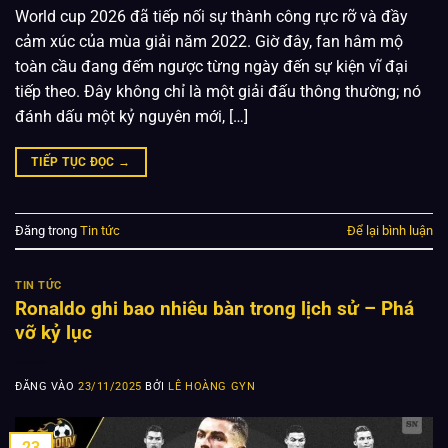
World cup 2026 đã tiếp nối sự thành công rực rỡ và đầy
cảm xúc của mùa giải năm 2022. Giờ đây, fan hâm mộ
toàn cầu đang đếm ngược từng ngày đến sự kiện vĩ đại
tiếp theo. Đây không chỉ là một giải đấu thông thường; nó
đánh dấu một kỷ nguyên mới, […]
TIẾP TỤC ĐỌC
→
Đăng trong
Tin tức
Để lại bình luận
TIN TỨC
Ronaldo ghi bao nhiêu bàn trong lịch sử – Phá
vỡ kỷ lục
ĐĂNG VÀO
23/11/2025
BỞI
LÊ HOÀNG GYN
23