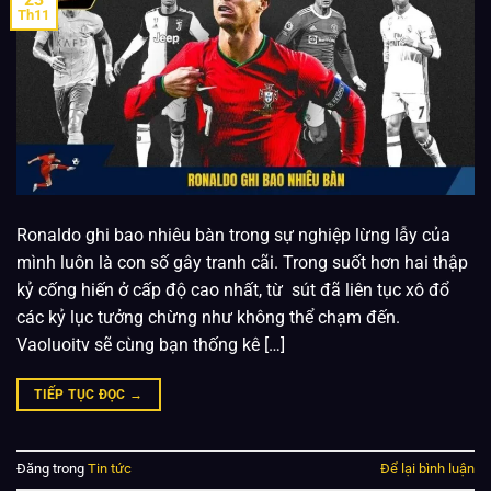
Th11
Ronaldo ghi bao nhiêu bàn trong sự nghiệp lừng lẫy của
mình luôn là con số gây tranh cãi. Trong suốt hơn hai thập
kỷ cống hiến ở cấp độ cao nhất, từ sút đã liên tục xô đổ
các kỷ lục tưởng chừng như không thể chạm đến.
Vaoluoitv sẽ cùng bạn thống kê […]
TIẾP TỤC ĐỌC
→
Đăng trong
Tin tức
Để lại bình luận