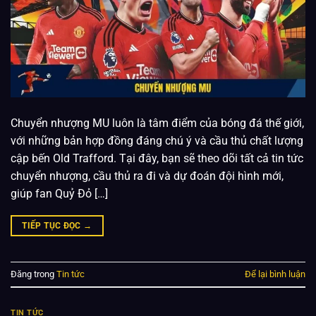
Chuyển nhượng MU luôn là tâm điểm của bóng đá thế giới,
với những bản hợp đồng đáng chú ý và cầu thủ chất lượng
cập bến Old Trafford. Tại đây, bạn sẽ theo dõi tất cả tin tức
chuyển nhượng, cầu thủ ra đi và dự đoán đội hình mới,
giúp fan Quỷ Đỏ […]
TIẾP TỤC ĐỌC
→
Đăng trong
Tin tức
Để lại bình luận
TIN TỨC