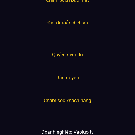
Điều khoản dịch vụ
Quyền riêng tư
Bản quyền
Chăm sóc khách hàng
Doanh nghiệp: Vaoluoitv