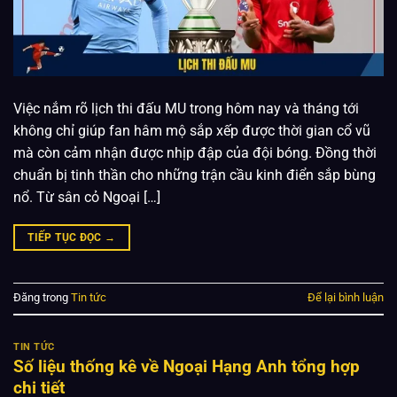
Việc nắm rõ lịch thi đấu MU trong hôm nay và tháng tới
không chỉ giúp fan hâm mộ sắp xếp được thời gian cổ vũ
mà còn cảm nhận được nhịp đập của đội bóng. Đồng thời
chuẩn bị tinh thần cho những trận cầu kinh điển sắp bùng
nổ. Từ sân cỏ Ngoại […]
TIẾP TỤC ĐỌC
→
Đăng trong
Tin tức
Để lại bình luận
TIN TỨC
Số liệu thống kê về Ngoại Hạng Anh tổng hợp
chi tiết