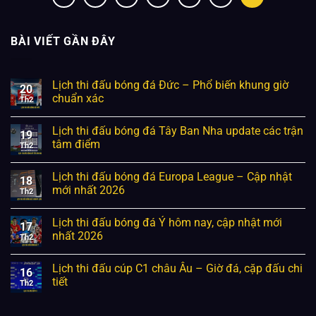
BÀI VIẾT GẦN ĐÂY
Lịch thi đấu bóng đá Đức – Phổ biến khung giờ
20
chuẩn xác
Th2
Lịch thi đấu bóng đá Tây Ban Nha update các trận
19
tâm điểm
Th2
Lịch thi đấu bóng đá Europa League – Cập nhật
18
mới nhất 2026
Th2
Lịch thi đấu bóng đá Ý hôm nay, cập nhật mới
17
nhất 2026
Th2
Lịch thi đấu cúp C1 châu Âu – Giờ đá, cặp đấu chi
16
tiết
Th2