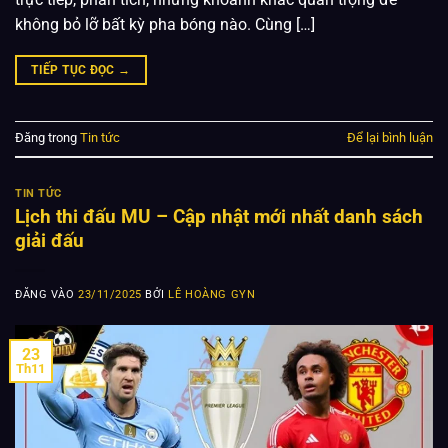
không bỏ lỡ bất kỳ pha bóng nào. Cùng […]
TIẾP TỤC ĐỌC
→
Đăng trong
Tin tức
Để lại bình luận
TIN TỨC
Lịch thi đấu MU – Cập nhật mới nhất danh sách
giải đấu
ĐĂNG VÀO
23/11/2025
BỞI
LÊ HOÀNG GYN
23
Th11