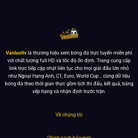
Vaoluoitv
là thương hiệu xem bóng đá trực tuyến miễn phí
với chất lượng full HD và tốc độ ổn định. Trang cung cấp
link trực tiếp cập nhật liên tục cho mọi giải đấu lớn nhỏ
như Ngoại Hạng Anh, C1, Euro, World Cup… cùng dữ liệu
bóng đá theo thời gian thực gồm lịch thi đấu, kết quả, bảng
xếp hạng và nhận định trước trận.
Về chúng tôi
Chính sách bảo mật