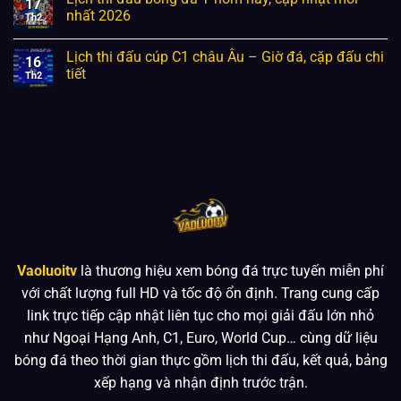
17
nhất 2026
Th2
Lịch thi đấu cúp C1 châu Âu – Giờ đá, cặp đấu chi
16
tiết
Th2
Vaoluoitv
là thương hiệu xem bóng đá trực tuyến miễn phí
với chất lượng full HD và tốc độ ổn định. Trang cung cấp
link trực tiếp cập nhật liên tục cho mọi giải đấu lớn nhỏ
như Ngoại Hạng Anh, C1, Euro, World Cup… cùng dữ liệu
bóng đá theo thời gian thực gồm lịch thi đấu, kết quả, bảng
xếp hạng và nhận định trước trận.