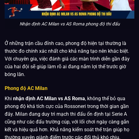
Nhận định AC Milan vs AS Roma phong độ thi đấu
Ở những trận cầu đỉnh cao, phong độ hiện tại thường là
thước đo chính xác nhất cho khả năng tạo nên khác biệt.
Với chuyên gia, việc đánh giá các màn trình diễn gần đây
của hai đội sẽ giúp làm rõ ai đang nắm lợi thế trước giờ
bóng lăn.
Phong độ AC Milan
Khi
nhận định AC Milan vs AS Roma
, không thể bỏ qua
phong độ khá tích cực của Rossoneri trong thời gian gần
đây. Milan đang duy trì mạch thi đấu ổn định tại Serie A
cũng như các đấu trường cúp, với lối chơi ngày càng gắn
kết và hiệu quả hơn. Khả năng kiểm soát thế trận giúp họ
thường xuyên giành điểm trước các đối thủ khó chịu.