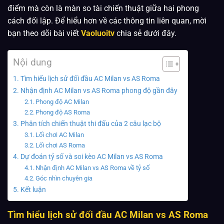
điểm mà còn là màn so tài chiến thuật giữa hai phong
cách đối lập. Để hiểu hơn về các thông tin liên quan, mời
bạn theo dõi bài viết
Vaoluoitv
chia sẻ dưới đây.
Nội dung
Tìm hiểu lịch sử đối đầu AC Milan vs AS Roma
Nhận định AC Milan vs AS Roma phong độ gần đây
Phong độ AC Milan
Phong độ AS Roma
Phân tích chiến thuật thi đấu của 2 câu lạc bộ
Lối chơi AC Milan
Lối chơi AS Roma
Dự đoán tỷ số và soi kèo AC Milan vs AS Roma
Nhận định AC Milan vs AS Roma về tỷ số
Góc nhìn chuyên gia
Kết luận
Tìm hiểu lịch sử đối đầu AC Milan vs AS Roma