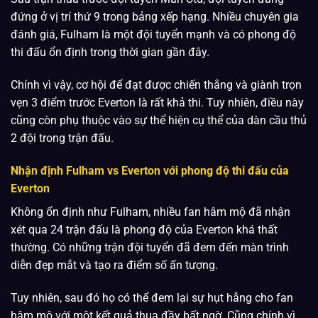
đứng ở vị trí thứ 9 trong bảng xếp hạng. Nhiều chuyên gia
đánh giá, Fulham là một đội tuyển mạnh và có phong độ
thi đấu ổn định trong thời gian gần đây.
Chính vì vậy, cơ hội để đạt được chiến thắng và giành trọn
vẹn 3 điểm trước Everton là rất khả thi. Tuy nhiên, điều này
cũng còn phụ thuộc vào sự thể hiện cụ thể của dàn cầu thủ
2 đội trong trận đấu.
Nhận định Fulham vs Everton với phong độ thi đấu của
Everton
Không ổn định như Fulham, nhiều fan hâm mộ đã nhận
xét qua 24 trận đấu là phong độ của Everton khá thất
thường. Có những trận đội tuyển đã đem đến màn trình
diễn đẹp mắt và tạo ra điểm số ấn tượng.
Tuy nhiên, sau đó họ có thể đem lại sự hụt hẫng cho fan
hâm mộ với một kết quả thua đầy bất ngờ. Cũng chính vì