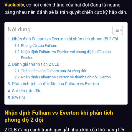
Vaoluoitv
, cơ hội chiến thắng của hai đội đang là ngang
bằng nhau nên đánh sẽ là trận quyết chiến cực kỳ hấp dẫn.
Nội dung
Nhận định Fulham vs Everton khi phân tích phong độ 2 đội
Phong độ của Fulham
Nhận định Fulham vs Everton với phong độ thi đấu của
Everton
Đánh giá thành tích 2 CLB
Thành tích của Fulham sau 24 vòng đấu
Nhận định Fulham vs Everton về thành tích đội Everton
Phân tích lịch sử đối đầu của Fulham vs Everton
Soi kèo trận đấu
Kết bài
Nhận định Fulham vs Everton khi phân tích
phong độ 2 đội
2 CLB đang cạnh tranh gay gắt nhau khi xếp thứ hạng liền