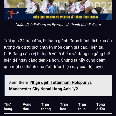
Nhận định Fulham vs Everton về thành tích Fulham
Trải qua 24 trận đấu, Fulham giành được thành tích khá ấn
tượng và được giới chuyên môn đánh giá cao. Hiện tại,
CLB đang cách vị trí top 6 với 5 điểm và đang cố gắng thể
hiện để ngày càng tiến xa hơn. Chúng ta hãy cùng điểm
qua một số thành quả đạt được hiện nay của đội tuyển:
Xem thêm
Nhận định Tottenham Hotspur vs
Manchester City Ngoại Hạng Anh 1/2
Thứ
Vòng
Trận
Trận
Trận
Tổng
hạng
đấu
thắng
hòa
thua
điểm