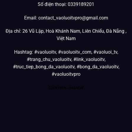
Số điện thoại: 0339189201
Email:
contact_vaoluoitvpro@gmail.com
Địa chỉ: 26 Vũ Lập, Hoà Khánh Nam, Liên Chiểu, Đà Nẵng ,
Việt Nam
Hashtag: #vaoluoitv, #vaoluoitv_com, #vaoluoi_tv,
#trang_chu_vaoluoitv, #link_vaoluoitv,
#truc_tiep_bong_da_vaoluoitv, #bong_da_vaoluoitv,
#vaoluoitvpro
LUCKYWIN
-
888NEW