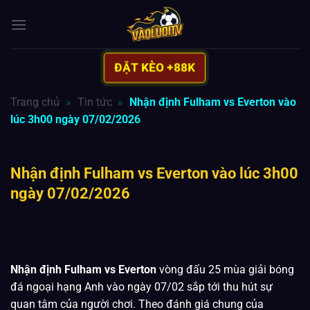
Bỏ
qua
nội
dung
ĐẶT KÈO +88K
Trang chủ
»
Tin tức
»
Nhận định Fulham vs Everton vào
lúc 3h00 ngày 07/02/2026
Nhận định Fulham vs Everton vào lúc 3h00
ngày 07/02/2026
Nhận định Fulham vs Everton
vòng đấu 25 mùa giải bóng
đá ngoại hạng Anh vào ngày 07/02 sắp tới thu hút sự
quan tâm của người chơi. Theo đánh giá chung của