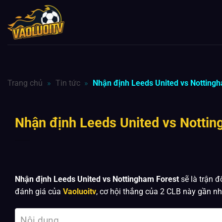
Bỏ
qua
nội
dung
Trang chủ
»
Tin tức
»
Nhận định Leeds United vs Notting
Nhận định Leeds United vs Nottin
Nhận định Leeds United vs Nottingham Forest
sẽ là trận 
đánh giá của
Vaoluoitv
, cơ hội thắng của 2 CLB này gần n
Nội dung