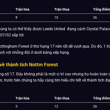
Trận hòa
Trận thua
Tổng điể
8
10
26
úng ta có thể thấy được Leeds United đang cách Crystal Palac
 07/02 sắp tới.
ttingham Forest ở thứ hạng 17 nên rất dễ vượt qua. Do đó, 1 tr
ách với những đội ở dưới bảng xếp hạng.
về thành tích Nottm Forest
ng số 17. Đây không phải là một vị trí cao nhưng họ hoàn toàn 
n, trước tiên chúng ta hãy cùng tìm hiểu chi tiết về thành tích đ
Trận hòa
Trận thua
Tổng điể
5
12
26