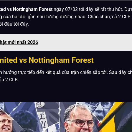
ted vs Nottingham Forest
ngày 07/02 tới đây sẽ rất thu hút. Dự
hắng của hai đội gần như tương đương nhau. Chắc chắn, cả 2 CL
i đầu tới đây.
nhật mới nhất 2026
nited vs Nottingham Forest
nh hưởng trực tiếp đến kết quả của trận chiến sắp tới. Sau đây c
của 2 CLB.