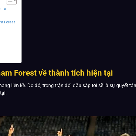
 tại
tm Forest
am Forest về thành tích hiện tại
ng liền kề. Do đó, trong trận đối đầu sắp tới sẽ là sự quyết tâ
tại.