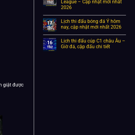
League – Cập nhật mới nhất
Th2
2026
Lịch thi đấu bóng đá Ý hôm
17
nay, cập nhật mới nhất 2026
Th2
Lịch thi đấu cúp C1 châu Âu –
16
Giờ đá, cặp đấu chi tiết
Th2
m giật được