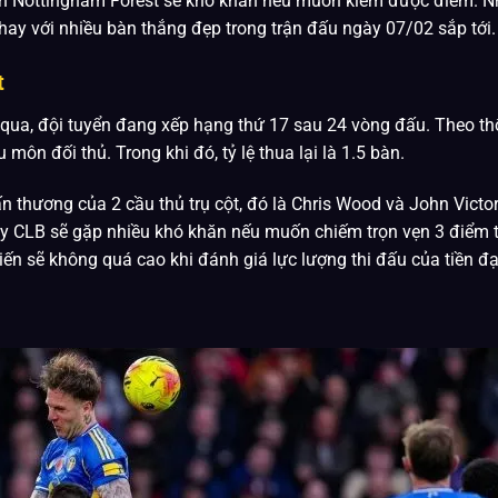
hắn Nottingham Forest sẽ khó khăn nếu muốn kiếm được điểm. N
y với nhiều bàn thắng đẹp trong trận đấu ngày 07/02 sắp tới.
t
a qua, đội tuyển đang xếp hạng thứ 17 sau 24 vòng đấu. Theo t
môn đối thủ. Trong khi đó, tỷ lệ thua lại là 1.5 bàn.
ấn thương của 2 cầu thủ trụ cột, đó là Chris Wood và John Victo
ày CLB sẽ gặp nhiều khó khăn nếu muốn chiếm trọn vẹn 3 điểm 
iến sẽ không quá cao khi đánh giá lực lượng thi đấu của tiền đạ