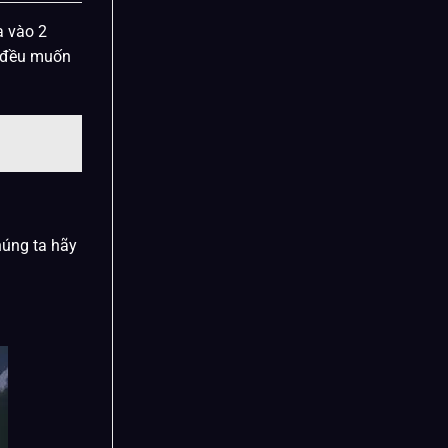
a vào 2
B đều muốn
húng ta hãy