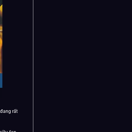
 đang rất