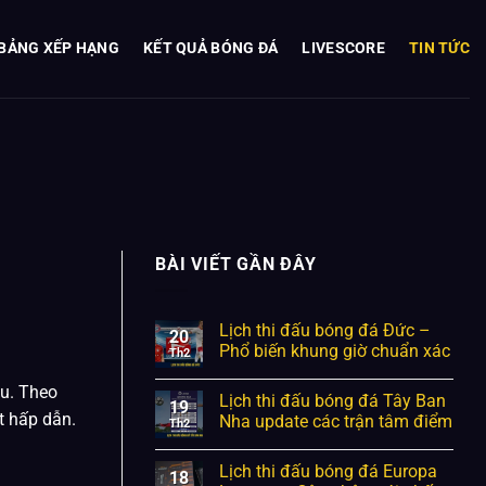
BẢNG XẾP HẠNG
KẾT QUẢ BÓNG ĐÁ
LIVESCORE
TIN TỨC
BÀI VIẾT GẦN ĐÂY
Lịch thi đấu bóng đá Đức –
20
Phổ biến khung giờ chuẩn xác
Th2
au. Theo
Lịch thi đấu bóng đá Tây Ban
19
t hấp dẫn.
Nha update các trận tâm điểm
Th2
Lịch thi đấu bóng đá Europa
18