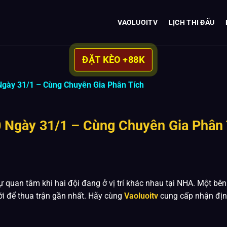
VAOLUOITV
LỊCH THI ĐẤU
ĐẶT KÈO +88K
Ngày 31/1 – Cùng Chuyên Gia Phân Tích
0 Ngày 31/1 – Cùng Chuyên Gia Phân 
 quan tâm khi hai đội đang ở vị trí khác nhau tại NHA. Một bê
 mới để thua trận gần nhất. Hãy cùng
Vaoluoitv
cung cấp nhận địn