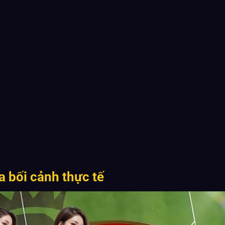
a bối cảnh thực tế