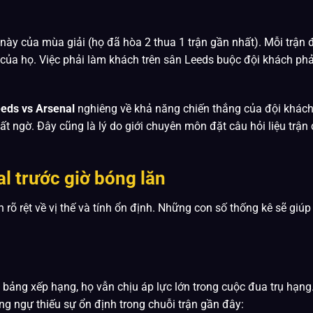
ày của mùa giải (họ đã hòa 2 thua 1 trận gần nhất). Mỗi trận đ
của họ. Việc phải làm khách trên sân Leeds buộc đội khách phả
eeds vs Arsenal
nghiêng về khả năng chiến thắng của đội khách
t ngờ. Đây cũng là lý do giới chuyên môn đặt câu hỏi liệu trận
l trước giờ bóng lăn
 rõ rệt về vị thế và tính ổn định. Những con số thống kê sẽ giú
bảng xếp hạng, họ vẫn chịu áp lực lớn trong cuộc đua trụ hạng
ng ngự thiếu sự ổn định trong chuỗi trận gần đây: