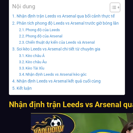
Nội dung
Nhận định trận Leeds vs Arsenal qua bối cảnh thực tế
Phân tích phong độ Leeds vs Arsenal trước giờ bóng lăn
Phong độ của Leeds
Phong độ của Arsenal
Chiến thuật dự kiến của Leeds và Arsenal
Soi kèo Leeds vs Arsenal chi tiết từ chuyên gia
Kèo châu Á
Kèo châu Âu
Kèo Tài Xỉu
Nhận định Leeds vs Arsenal kèo góc
Nhận định Leeds vs Arsenal kết quả cuối cùng
Kết luận
Nhận định trận Leeds vs Arsenal qu