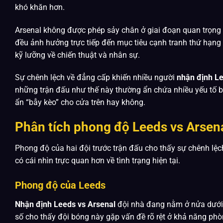
khó khăn hơn.
Arsenal không được phép sảy chân ở giai đoạn quan trọng n
đều ảnh hưởng trực tiếp đến mục tiêu cạnh tranh thứ hạng 
kỹ lưỡng về chiến thuật và nhân sự.
Sự chênh lệch về đẳng cấp khiến nhiều người
nhận định L
những trận đấu như thế này thường ẩn chứa nhiều yếu tố bấ
ẩn “bẫy kèo” cho cửa trên hay không.
Phân tích phong độ Leeds vs Arsena
Phong độ của hai đội trước trận đấu cho thấy sự chênh lệch
có cái nhìn trực quan hơn về tình trạng hiện tại.
Phong độ của Leeds
Nhận định Leeds vs Arsenal
đội nhà đang nằm ở nửa dưới 
số cho thấy đội bóng này gặp vấn đề rõ rệt ở khả năng phò