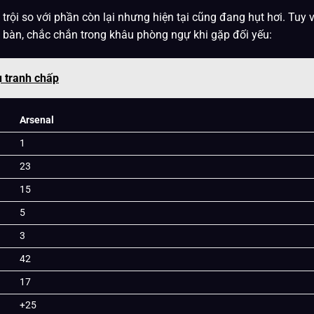
rội so với phần còn lại nhưng hiện tại cũng đang hụt hơi. Tuy
bàn, chắc chắn trong khâu phòng ngự khi gặp đối yếu:
ụ tranh chấp
Arsenal
1
23
15
5
3
42
17
+25