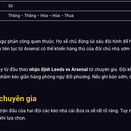
50
Thắng – Thắng – Hòa – Hòa – Thua
 ngự phản công quen thuộc. Họ sẽ chủ động lùi sâu đội hình để 
 liên tục từ Arsenal có thể khiến hàng thủ của đội chủ nhà sớm
ay từ đầu theo
nhận định Leeds vs Arsenal
từ chuyên gia. Đội 
ộ nhằm kéo giãn hàng phòng ngự đối phương. Nếu ghi bàn sớm, 
 chuyên gia
rận đấu của hai đội các kèo nhà cái đưa ra sẽ rất rõ ràng. Tuy 
khi lựa chọn.