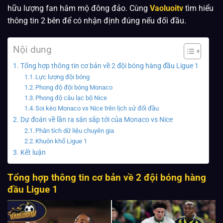
hữu lượng fan hâm mộ đông đảo. Cùng
Vaoluoitv
tìm hiểu
thông tin 2 bên để có nhận định đúng nếu đối đầu.
Nội dung
Tổng hợp thông tin cơ bản về 2 đội bóng hàng đầu Ligue 1
Lực lượng đội bóng
Phong độ đội bóng Monaco
Phong độ câu lạc bộ Nice
Soi kèo Monaco vs Nice trên lịch sử đối đầu
Dự đoán về lần ra sân sắp tới của Monaco vs Nice
Phân tích dữ liệu chuyên gia
Khuôn khổ Ligue 1
Kết luận
Tổng hợp thông tin cơ bản về 2 đội bóng hàng
đầu Ligue 1