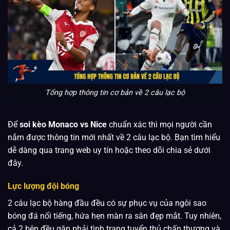
Tổng hợp thông tin cơ bản về 2 câu lạc bộ
Để
soi kèo Monaco vs Nice
chuẩn xác thì mọi người cần
nắm được thông tin mới nhất về 2 câu lạc bộ. Bạn tìm hiểu
dễ dàng qua trang web uy tín hoặc theo dõi chia sẻ dưới
đây.
Lực lượng đội bóng
2 câu lạc bộ hàng đầu đều có sự phục vụ của ngôi sao
bóng đá nổi tiếng, hứa hẹn màn ra sân đẹp mắt. Tuy nhiên,
cả 2 bên đều gặp phải tình trạng tuyển thủ chấn thương và