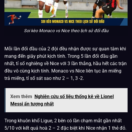
Soi kèo Monaco vs Nice theo lịch sử đối đầu
Mỗi lần đối đầu của 2 đội đều nhận được sự quan tâm khi
mang đến giây phút kịch tính. Trong 5 lần đối đầu gần
nhất, tỉ số nghiêng về Nice với 3 lần thắng, hầu hết các trận
đều vô cùng kịch tính. Monaco vs Nice liên tục ăn miếng
trả miếng, tỉ số sát sao như 2 – 1, 3 -2.
Xem thêm
Nghiên cứu số liệu thống kê về Lionel
Messi ấn tượng nhất
Trong khuôn khổ Ligue, 2 bên có lần chạm mắt gần nhất
5/10 với kết quả hoà 2 – 2 đặc biệt khi Nice nhận 1 thẻ đỏ.