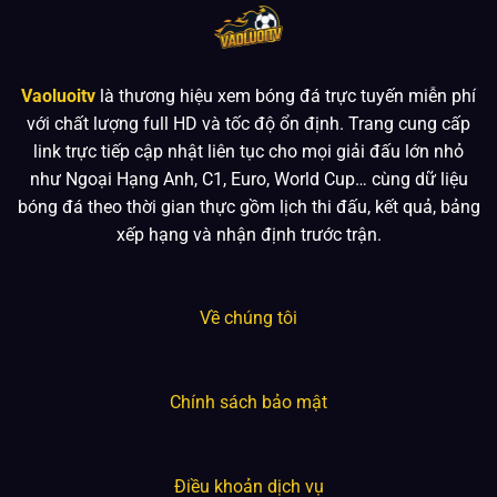
Vaoluoitv
là thương hiệu xem bóng đá trực tuyến miễn phí
với chất lượng full HD và tốc độ ổn định. Trang cung cấp
link trực tiếp cập nhật liên tục cho mọi giải đấu lớn nhỏ
như Ngoại Hạng Anh, C1, Euro, World Cup… cùng dữ liệu
bóng đá theo thời gian thực gồm lịch thi đấu, kết quả, bảng
xếp hạng và nhận định trước trận.
Về chúng tôi
Chính sách bảo mật
Điều khoản dịch vụ